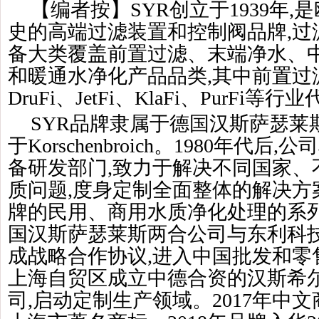
【编者按】SYR创立于1939年
史的高端过滤装置和控制阀品牌,过
备大类覆盖前置过滤、末端净水、
和暖通水净化产品品类,其中前置过滤
DruFi、JetFi、KlaFi、PurFi等
SYR品牌隶属于德国汉斯萨瑟莱
于Korschenbroich。1980年代
备研发部门,致力于解决不同国家、
质问题,度身定制全面整体的解决方案
牌的民用、商用水质净化处理的系列
国汉斯萨瑟莱斯两合公司与东利科技
成战略合作协议,进入中国批发和零售
上海自贸区成立中德合资的汉斯希尔
司,启动定制生产领域。2017年中文