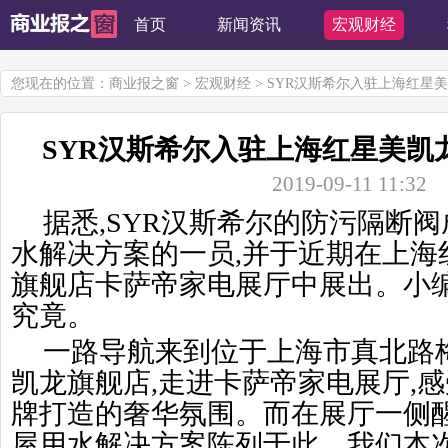
首页
新闻资讯
宏观财经
您现在的位置：
商业报之窗
>
宏观财经
> SYR汉斯希尔入驻上海红星
SYR汉斯希尔入驻上海红星美凯
2019-09-11 11:32
据悉,SYR汉斯希尔的防污隔断
水解决方案的一员,并于近期在上海
旗舰店卡萨帝家电展厅中展出。小
究竟。
一路导航来到位于上海市真北路
凯龙旗舰店,走进卡萨帝家电展厅,
牌打造的奢华氛围。而在展厅一侧醒
屋用水解决方案陈列于此。我们本次