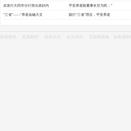
农发行大同市分行突出抓好内
平安养老险董事长甘为民：“
“三省”——“养老金融大文
践行“三省”理念，平安养老
新闻资讯
宏观财经
科技关注
生活资讯
互联网搜集，如有侵权