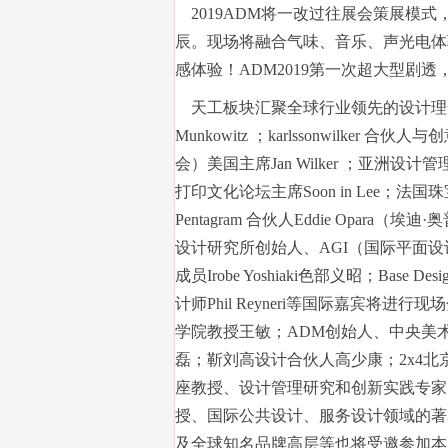
2019ADM将一改过往展会策展模
辰。现场将融合气味、音乐、声光电体
感体验！ADM2019第一次超大型剧透
天工板块汇聚全球行业领先的设计理念和设
Munkowitz ；karlssonwilker 合伙人与
会）美国主席Jan Wilker ；亚
打印文化论坛主席Soon in Lee；法国珠宝艺
Pentagram 合伙人Eddie Opara
设计研究所创始人、AGI（国际平面
成员Irobe Yoshiaki色部义昭；Base De
计师Phil Reyneri等国际嘉宾
学院教授王敏；ADM创始人、中央美
磊；靳刘高设计合伙人高少康；2x4
座教授、设计管理研究和创新实践专家
授、国际公共设计、服务设计领域的著名专
及全球知名品牌高层等也将受邀参加本