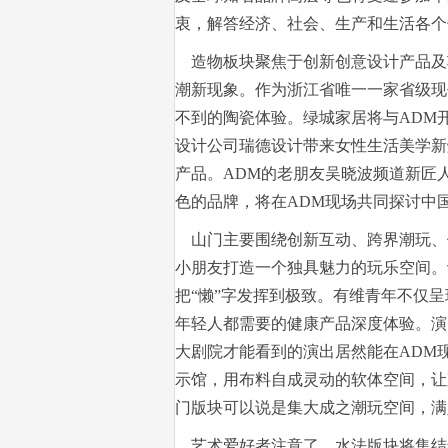
衷，解答经济、社会、生产和生活各个
造物板块聚焦于创新创意设计产品及
潮新现象。作为浙江省唯一一家省级现
不到的陶瓷体验。绿城家居将与ADM开启
设计公司瑞德设计带来女性生活美学新
产品。ADM的老朋友吴晓波频道新匠
色的品牌，将在ADM现场共同探讨中
山门主要围绕创新互动、跨界潮玩、健
小朋友打造一个独具魅力的玩乐空间。
把“懒”字发挥到极致。有维青年不仅
年轻人都需要的健康产品深度体验。演
大剧院才能看到的演出居然能在ADM
示馆，用布料自成灵动的软体空间，让
门版块可以说是集大成之潮玩空间，满
艺术爱好者注意了，水法版块将集结