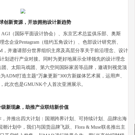
球创新资源，开放拥抱设计新趋势
、AGI（国际平面设计协会）、东京艺术总监俱乐部、奥斯
企业Pentagram（纽约五角设计）、色部设计研究所、
lker等参与ADM，并邀请部分世界组织主席及高层分享关于前沿理念、设计
计划进行产业对接。同时为更好地展示全球领先的设计理念
集团、太阳马戏团、第六空间国际家居等品牌，邀请到视觉顶
nkowitz为ADM打造主题“万象更新”300方新媒体艺术展，运用声、
，此次也是GMUNK个人首次亚洲展示。
升级新现象，助推产业联结新价值
协作，并推出四大计划：国潮跨界计划、可持续计划、品牌出海
潮计划中，我们与国货品牌飞跃、Flora & Muse联名推出主