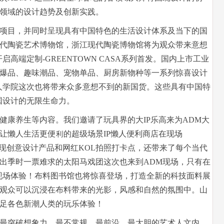
领域的设计趋势及创新实践。
项目，并同时呈现具有中国特色的生活设计体系及当下的国
代陶瓷艺术博物馆，浙江现代陶瓷博物馆将为观众带来意想
高端定制-GREENTOWN CASA系列首发。国内上市工业
爆品、趣味潮品、宠物单品、厨房新物种等一系列惊喜设计
人学院这次也将带来众多意想不到的新国货。这些具有中国特
国设计的无限生命力。
康养生等内容。我们邀请了玩具界的大IP乐高来为ADM大
让懒⼈生活更便利的超级场景IP懒人便利商店在现场
呈现创意设计产品和网红KOL拍照打卡点，还带来了每个当代
出季时一票难求的太阳马戏团这次也来到ADM现场，只有在
现场体验！布料图书馆也将惊喜登场，打造全新的科技面料展
观众可以沉浸在布料带来的光影，风感和自然的氛围中。山
足各色新潮人类的玩乐体验！
最突破想象力、最不常规、最前沿、最大胆的艺术人文内