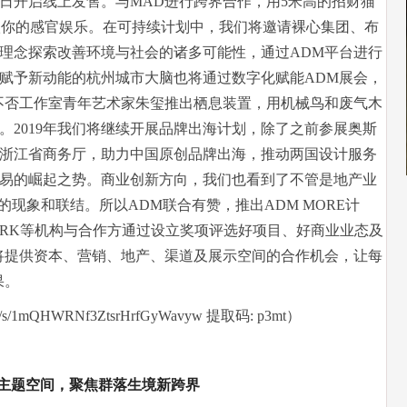
4日开启线上发售。与MAD进行跨界合作，用5米高的招财猫
级你的感官娱乐。在可持续计划中，我们将邀请裸心集团、布
理念探索改善环境与社会的诸多可能性，通过ADM平台进行
赋予新动能的杭州城市大脑也将通过数字化赋能ADM展会，
不否工作室青年艺术家朱玺推出栖息装置，用机械鸟和废气木
。2019年我们将继续开展品牌出海计划，除了之前参展奥斯
浙江省商务厅，助力中国原创品牌出海，推动两国设计服务
易的崛起之势。商业创新方向，我们也看到了不管是地产业
的现象和联结。所以ADM联合有赞，推出ADM MORE计
资本、ARK等机构与合作方通过设立奖项评选好项目、好商业业态及
将提供资本、营销、地产、渠道及展示空间的合作机会，让每
果。
m/s/1mQHWRNf3ZtsrHrfGyWavyw 提取码: p3mt）
主题空间，聚焦群落生境新跨界