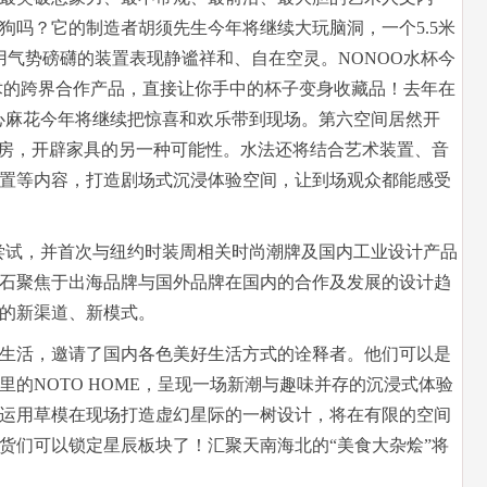
狗吗？它的制造者胡须先生今年将继续大玩脑洞，一个5.5米
，用气势磅礴的装置表现静谧祥和、自在空灵。NONOO水杯今
稀奇艺术的跨界合作产品，直接让你手中的杯子变身收藏品！去年在
心麻花今年将继续把惊喜和欢乐带到现场。第六空间居然开
书房，开辟家具的另一种可能性。水法还将结合艺术装置、音
置等内容，打造剧场式沉浸体验空间，让到场观众都能感受
尝试，并首次与纽约时装周相关时尚潮牌及国内工业设计产品
石聚焦于出海品牌与国外品牌在国内的合作及发展的设计趋
的新渠道、新模式。
生活，邀请了国内各色美好生活方式的诠释者。他们可以是
的NOTO HOME，呈现一场新潮与趣味并存的沉浸式体验
运用草模在现场打造虚幻星际的一树设计，将在有限的空间
货们可以锁定星辰板块了！汇聚天南海北的“美食大杂烩”将