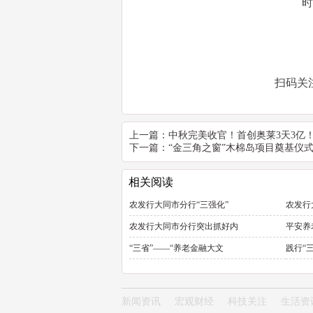
时
扫码关
上一篇：
中秋完美收官！首创奥莱3天3亿
下一篇：
“金三角之窗”木棉岛项目奠基仪
相关阅读
农发行大同市分行“三强化”
农发行
农发行大同市分行突出抓好内
平安养
“三省”——“养老金融大文
践行“
新闻资讯
宏观财经
科技关注
生活资