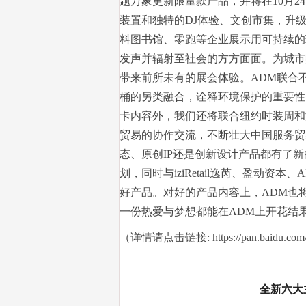
题万象更新限量款产品，并将在10月2
装置和独特的DJ体验、文创市集，升
料图书馆、零跑等企业展示用可持续的
发声并辐射至社会的方方面面。为城市
带来前所未有的展会体验。ADM联合
桶的另类融合，诠释环境保护的重要性
卡内容外，我们还将联合纽约时装周和
贸易的协作交流，不断壮大中国服务贸
态、原创IP还是创新设计产品都有了新
划，同时与iziRetail逸芮、盈动
好产品。对好的产品内容上，ADM也
一份热爱与梦想都能在ADM上开花结
（详情请点击链接: https://pan.baidu.co
全新六大