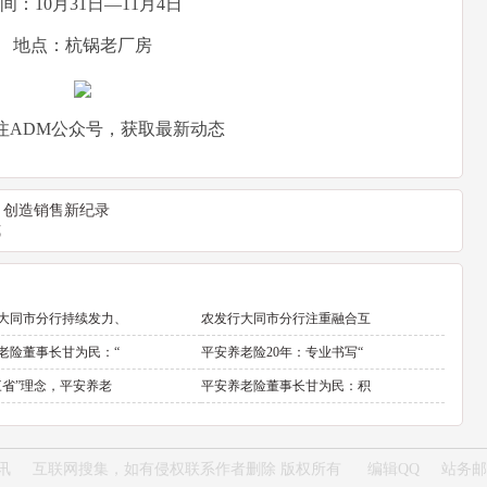
间：10月31日—11月4日
地点：杭锅老厂房
注ADM公众号，获取最新动态
！创造销售新纪录
式
大同市分行持续发力、
农发行大同市分行注重融合互
老险董事长甘为民：“
平安养老险20年：专业书写“
三省”理念，平安养老
平安养老险董事长甘为民：积
讯
互联网搜集，如有侵权联系作者删除 版权所有
编辑QQ
站务邮