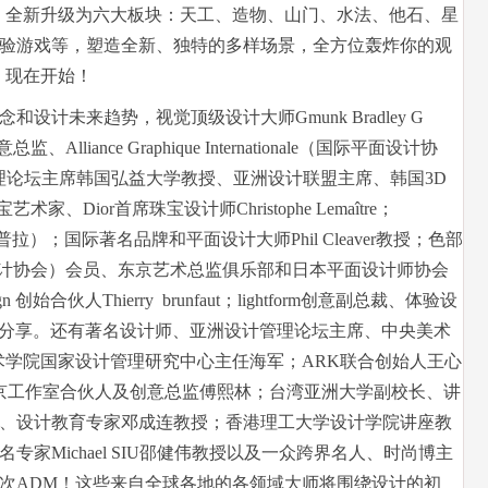
式，全新升级为六大板块：天工、造物、山门、水法、他石、星
验游戏等，塑造全新、独特的多样场景，全方位轰炸你的观
，现在开始！
计未来趋势，视觉顶级设计大师Gmunk Bradley G
创意总监、Alliance Graphique Internationale（国际平面设计协
洲设计管理论坛主席韩国弘益大学教授、亚洲设计联盟主席、韩国3D
术家、Dior首席珠宝设计师Christophe Lemaître；
（埃迪·奥普拉）；国际著名品牌和平面设计大师Phil Cleaver教授；色部
设计协会）会员、东京艺术总监俱乐部和日本平面设计师协会
sign 创始合伙人Thierry brunfaut；lightform创意副总裁、体验设
将进行现场分享。还有著名设计师、亚洲设计管理论坛主席、中央美术
术学院国家设计管理研究中心主任海军；ARK联合创始人王心
北京工作室合伙人及创意总监傅熙林；台湾亚洲大学副校长、讲
、设计教育专家邓成连教授；香港理工大学设计学院讲座教
家Michael SIU邵健伟教授以及一众跨界名人、时尚博主
次ADM！这些来自全球各地的各领域大师将围绕设计的初