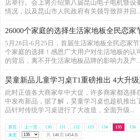
店举行。会上将介绍第八届昆山电子电机暨设
情况，以及昆山市人民政府有关领导致辞并回..
26000个家庭的选择生活家地板全民恋家
5月28日-6月25日，首届生活家地板全民恋家节
个家庭的选择！感恩广大用户对生活地板的认可
的背后，离不开生活家地板品牌的影响力及产..
昊童新品儿童学习桌T1重磅推出 4大升
此时正值各大商家年中大促，许多商家都选择
中发布新品，据了解，昊童学习桌也趁机推出了
品针对传统学习桌进行了大改造，全面升级...
首页
上一页
130
131
132
133
134
135
136
共
146
页
1454
条
末页