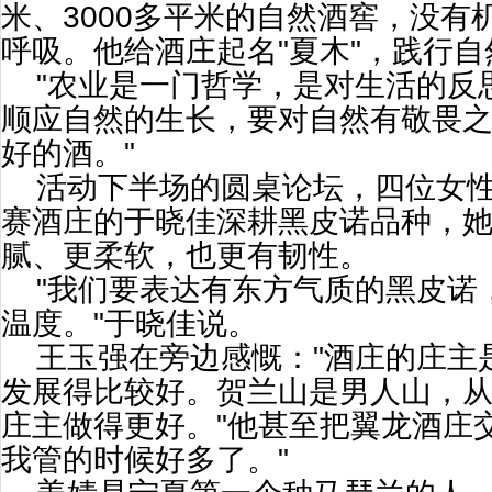
米、3000多平米的自然酒窖，没有
呼吸。他给酒庄起名"夏木"，践行自
"农业是一门哲学，是对生活的反思
顺应自然的生长，要对自然有敬畏
好的酒。"
活动下半场的圆桌论坛，四位女
赛酒庄的于晓佳深耕黑皮诺品种，
腻、更柔软，也更有韧性。
"我们要表达有东方气质的黑皮诺
温度。"于晓佳说。
王玉强在旁边感慨："酒庄的庄主
发展得比较好。贺兰山是男人山，
庄主做得更好。"他甚至把翼龙酒庄
我管的时候好多了。"