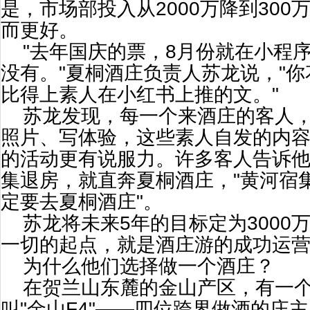
是，市场部投入从2000万降到30
而更好。
"去年国庆的票，8月份就在小程
没有。"夏桐酒庄负责人苏龙说，"
比得上素人在小红书上推的文。"
苏龙发现，每一个来酒庄的客人
照片、写体验，这些素人自发的内
的活动更有说服力。许多客人告诉
集退房，就直奔夏桐酒庄，"黄河宿
定要去夏桐酒庄"。
苏龙将未来5年的目标定为3000万
一切的起点，就是酒庄游的成功运
为什么他们选择做一个酒庄？
在贺兰山东麓的金山产区，有一
叫"金山F4"——四位跨界做酒的庄