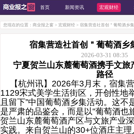
首页
新闻资讯
宏观财经
您现在的位置：
商业报之窗
>
宏观财经
> 宿集营造社首创＂葡萄酒乡
宿集营造社首创＂葡萄酒乡
2026-03-31 08:35
宁夏贺兰山东麓葡萄酒携手文旅
路径
【杭州讯】2026年3月末，宿集
1129宋式美学生活街区，开创性地
且留下”中国葡萄酒乡集活动。这不
是严肃的品鉴会，而是以"葡萄酒也
贺兰山东麓葡萄酒产区与文旅产业
实践。来自贺兰山的30+位酒庄主