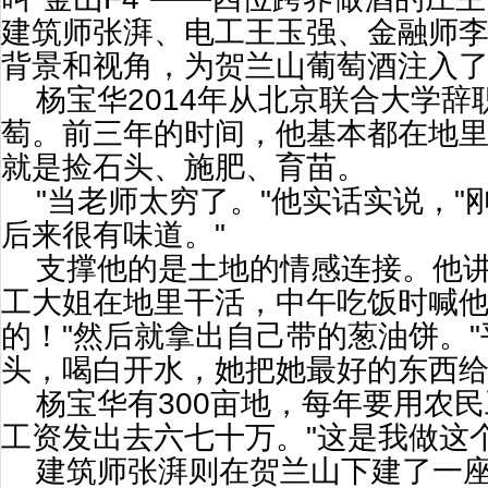
建筑师张湃、电工王玉强、金融师
背景和视角，为贺兰山葡萄酒注入
杨宝华2014年从北京联合大学
萄。前三年的时间，他基本都在地
就是捡石头、施肥、育苗。
"当老师太穷了。"他实话实说，"
后来很有味道。"
支撑他的是土地的情感连接。他
工大姐在地里干活，中午吃饭时喊他
的！"然后就拿出自己带的葱油饼。
头，喝白开水，她把她最好的东西给
杨宝华有300亩地，每年要用农民
工资发出去六七十万。"这是我做这
建筑师张湃则在贺兰山下建了一座