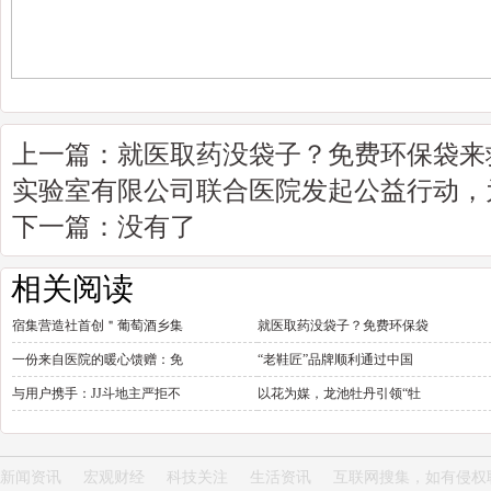
上一篇：
就医取药没袋子？免费环保袋来
实验室有限公司联合医院发起公益行动，
下一篇：没有了
相关阅读
宿集营造社首创＂葡萄酒乡集
就医取药没袋子？免费环保袋
一份来自医院的暖心馈赠：免
“老鞋匠”品牌顺利通过中国
与用户携手：JJ斗地主严拒不
以花为媒，龙池牡丹引领“牡
新闻资讯
宏观财经
科技关注
生活资讯
互联网搜集，如有侵权