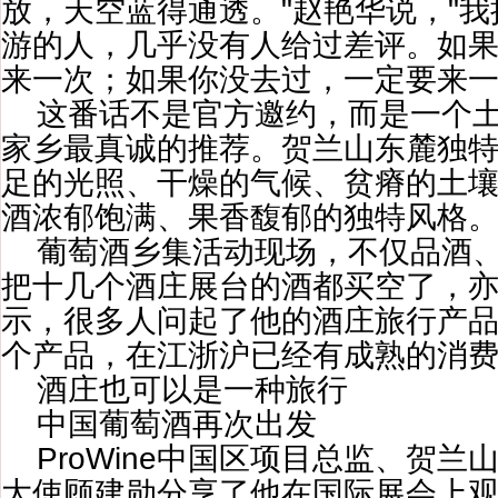
放，天空蓝得通透。"赵艳华说，"
游的人，几乎没有人给过差评。如
来一次；如果你没去过，一定要来一
这番话不是官方邀约，而是一个
家乡最真诚的推荐。贺兰山东麓独
足的光照、干燥的气候、贫瘠的土
酒浓郁饱满、果香馥郁的独特风格
葡萄酒乡集活动现场，不仅品酒
把十几个酒庄展台的酒都买空了，
示，很多人问起了他的酒庄旅行产品
个产品，在江浙沪已经有成熟的消费
酒庄也可以是一种旅行
中国葡萄酒再次出发
ProWine中国区项目总监、贺
大使顾建勋分享了他在国际展会上