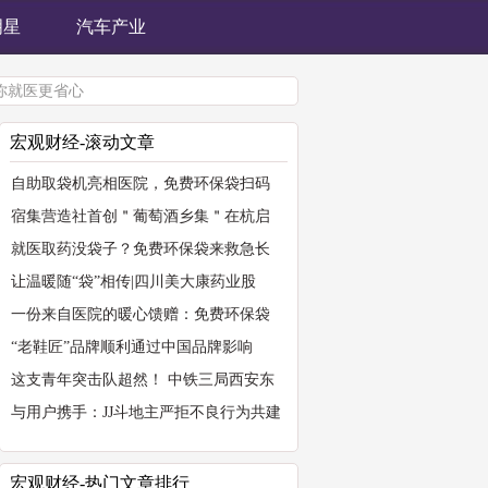
明星
汽车产业
你就医更省心
宏观财经-滚动文章
自助取袋机亮相医院，免费环保袋扫码
宿集营造社首创＂葡萄酒乡集＂在杭启
就医取药没袋子？免费环保袋来救急长
让温暖随“袋”相传|四川美大康药业股
一份来自医院的暖心馈赠：免费环保袋
“老鞋匠”品牌顺利通过中国品牌影响
这支青年突击队超然！ 中铁三局西安东
与用户携手：JJ斗地主严拒不良行为共建
宏观财经-热门文章排行