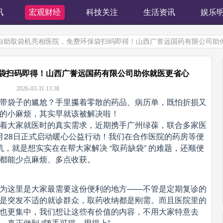
讯
宏观财经
科技关注
生活资讯
娱乐
 自助取袋机亮相医院，免费环保袋扫码即得！山西广誉远国药有限公司助
袋扫码即得！山西广誉远国药有限公司助你就医更省心
2026-03-31 13:38
带袋子的尴尬？手里攥着零散的药品、病历单，既怕折损又
的小麻烦，其实早就该被解决啦！
着大家就医时的真实需求，近期携手广州绿葆，联合多家医
月28日正式启动暖心公益行动！我们在合作医院的药房等便
，就是想实实在在帮大家解决 “取药缺袋” 的难题，还顺便
都能少点麻烦、多点收获。
为这里是大家最需要这份便利的地方——不管是定期复诊的
是突发不适的就诊群众，取药收纳都是刚需。而且医院里的
也更集中，我们想让这些有价值的内容，不用大家特意去
真正做到 “随手可得、用得上”。