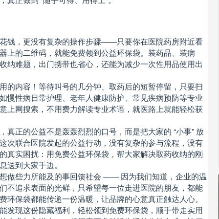
花钱，更没有复杂的操作步骤——只要你在医院药房附近看
器上的二维码，就能免费领到公益环保袋。装药品、装病
收纳难题，出门携带也省心，还能为减少一次性用品使用出
用的内容！等待叫号的几分钟、取药后的短暂停留，只要扫
如慢性病日常护理、老年人健康防护、常见疾病预防等专业
意上网搜索，不用费力解读专业术语，就医路上就能轻松获
真正的公益不是轰轰烈烈的口号，而是把大家的 “小事” 放
这次联合医院发起的公益行动，没有复杂的参与流程，没有
的真实困扰：用免费公益环保袋，帮大家解决取药收纳的刚
息送到大家手边。
想做些力所能及的事回馈社会 —— 因为我们知道，企业的温
们不追求表面的光鲜，只希望每一位走进医院的朋友，都能
费环保袋都能传递一份温暖，让品牌的心意真正触达人心。
能发现这份隐藏福利，轻松领到免费环保袋，顺手带走实用