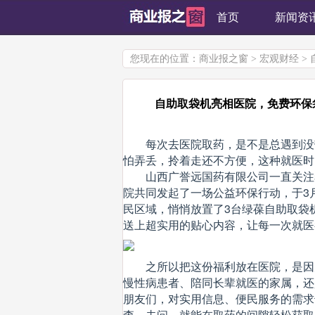
首页
新闻资
您现在的位置：
商业报之窗
>
宏观财经
>
自助取袋机亮相医院，免费环保
每次去医院取药，是不是总遇到没
怕弄丢，拎着走还不方便，这种就医时
山西广誉远国药有限公司一直关注
院共同发起了一场公益环保行动，于3
民区域，悄悄放置了3台绿葆自助取袋机
送上超实用的贴心内容，让每一次就医
之所以把这份福利放在医院，是因
慢性病患者、陪同长辈就医的家属，还
朋友们，对实用信息、便民服务的需求
查、去问，就能在取药的间隙轻松获取，